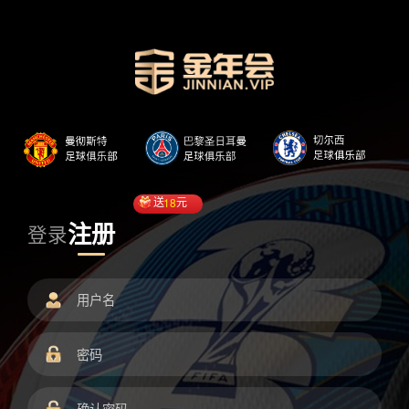
送
18
元
注册
登录