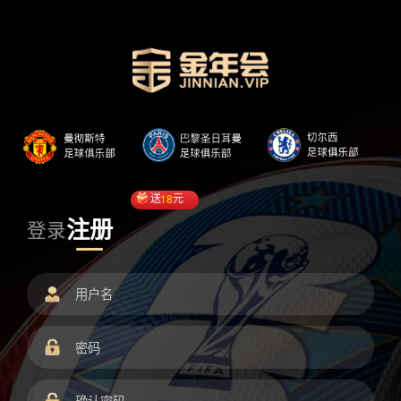
送
18
元
注册
登录