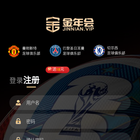
送
18
元
注册
登录