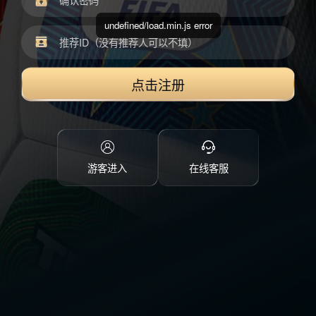
undefined/load.min.js error
点击注册
游客进入
在线客服