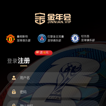
送
18
元
注册
登录