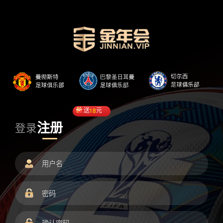
送
18
元
注册
登录